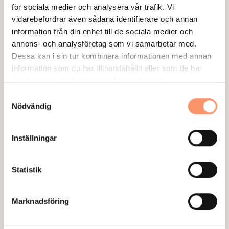
Hestra Gunnar
för sociala medier och analysera vår trafik. Vi
vidarebefordrar även sådana identifierare och annan
Hestra Gunnar går att göra riktigt stor, upp till 7 meter bred.
information från din enhet till de sociala medier och
Läs mer
annons- och analysföretag som vi samarbetar med.
Dessa kan i sin tur kombinera informationen med annan
information som du har tillhandahållit eller som de har
samlat in när du har använt deras tjänster.
S
Nödvändig
a
m
t
Inställningar
y
c
k
Statistik
e
s
Marknadsföring
v
a