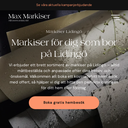
Se våra aktuella kampanjerbjudande
Markiser Lidingö
Markiser för dig som bor
på Lidingö
Vi erbjuder ett brett sortiment av markiser på Lidingö – alltid
måttbeställda och anpassade efter dina behov och
önskemål. Välkommen att boka ett kostnadsfritt hembesök
med offert, så hjälper vi dig att hitta den perfekta lösningen
för ditt hem eller företag.
Boka gratis hembesök