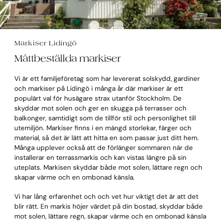
Markiser Lidingö
Måttbeställda markiser
Vi är ett familjeföretag som har levererat solskydd, gardiner
och markiser på Lidingö i många år där markiser är ett
populärt val för husägare strax utanför Stockholm. De
skyddar mot solen och ger en skugga på terrasser och
balkonger, samtidigt som de tillför stil och personlighet till
utemiljön. Markiser finns i en mängd storlekar, färger och
material, så det är lätt att hitta en som passar just ditt hem.
Många upplever också att de förlänger sommaren när de
installerar en terrassmarkis och kan vistas längre på sin
uteplats. Markisen skyddar både mot solen, lättare regn och
skapar värme och en ombonad känsla.
Vi har lång erfarenhet och och vet hur viktigt det är att det
blir rätt. En markis höjer värdet på din bostad, skyddar både
mot solen, lättare regn, skapar värme och en ombonad känsla