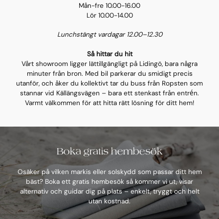
Mån-fre 10.00-16.00
Lör 10.00-14.00
Lunchstängt vardagar 12.00–12.30
Så hittar du hit
Vårt showroom ligger lättillgängligt på Lidingö, bara några
minuter från bron. Med bil parkerar du smidigt precis
utanför, och åker du kollektivt tar du buss från Ropsten som
stannar vid Källängsvägen – bara ett stenkast från entrén.
Varmt välkommen för att hitta rätt lösning för ditt hem!
Boka gratis hembesök
Osäker på vilken markis eller solskydd som passar ditt hem
bäst? Boka ett gratis hembesök så kommer vi ut, visar
alternativ och guidar dig på plats – enkelt, tryggt och helt
utan kostnad.