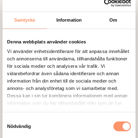
Utvecklad och formgiven för att passa det skandinaviska
klimatet.
Samtycke
Information
Om
Läs mer
Denna webbplats använder cookies
Vi använder enhetsidentifierare för att anpassa innehållet
och annonserna till användarna, tillhandahålla funktioner
för sociala medier och analysera vår trafik. Vi
vidarebefordrar även sådana identifierare och annan
information från din enhet till de sociala medier och
annons- och analysföretag som vi samarbetar med.
Dessa kan i sin tur kombinera informationen med annan
information som du har tillhandahållit eller som de har
samlat in när du har använt deras tjänster.
S
Nödvändig
a
m