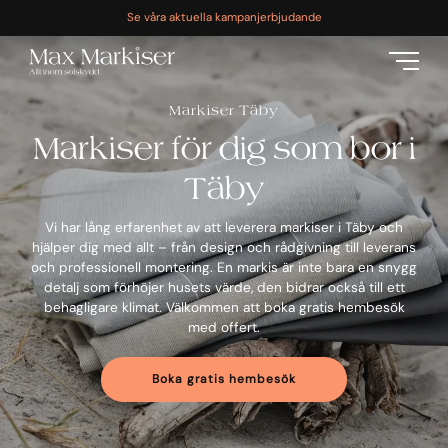
Se våra aktuella kampanjerbjudande
Markiser Täby
Markiser för dig som bor i
Täby
Vi har lång erfarenhet av att leverera markiser i Täby och
hjälper dig med allt – från design och rådgivning till leverans
och professionell montering. En markis är inte bara en snygg
detalj som förhöjer husets värde, den bidrar också till ett
behagligare klimat. Välkommen att boka gratis hembesök
med offert.
Boka gratis hembesök