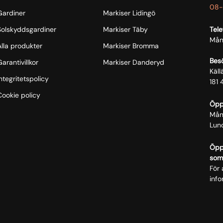
08-
Gardiner
Markiser Lidingö
Solskyddsgardiner
Markiser Täby
Tele
Mån
Alla produkter
Markiser Bromma
Bes
arantivillkor
Markiser Danderyd
Käl
ntegritetspolicy
181 
Cookie policy
Öpp
Mån
Lun
Öppe
som
För 
info