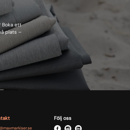
? Boka ett
på plats –
takt
Följ oss
o@maxmarkiser.se