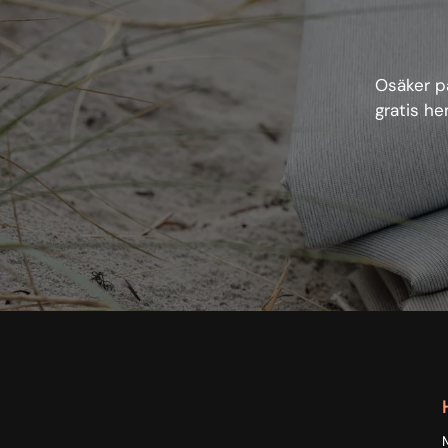
Osäker på
gratis he