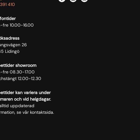
f
i
l
391 410
a
n
i
c
s
n
fontider
e
t
k
-fre 10.00-16.00
b
a
e
öksadress
o
g
d
längsvägen 26
o
r
i
45 Lidingö
k
a
n
m
ettider showroom
-fre 08.30-17.00
chstängt 12.00-12.30
ttider kan variera under
maren och vid helgdagar.
alltid uppdaterad
rmation, se vår kontaktsida.