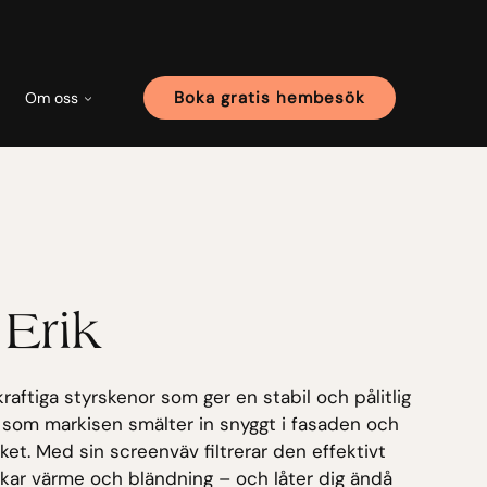
Boka gratis hembesök
Om oss
 Erik
kraftiga styrskenor som ger en stabil och pålitlig
t som markisen smälter in snyggt i fasaden och
cket. Med sin screenväv filtrerar den effektivt
nskar värme och bländning – och låter dig ändå