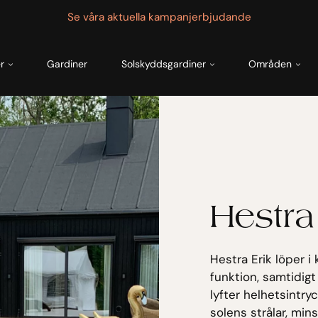
Se våra aktuella kampanjerbjudande
r
Gardiner
Solskyddsgardiner
Områden
Hestra
Hestra Erik löper i 
funktion, samtidig
lyfter helhetsintry
solens strålar, mi