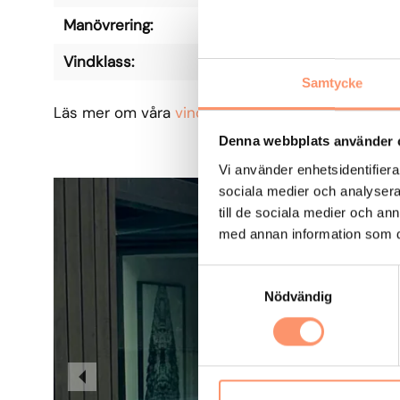
Manövrering:
Vev eller motor
Vindklass:
3 enligt EN13561
Samtycke
Läs mer om våra
vindklasser
.
Denna webbplats använder 
Vi använder enhetsidentifierar
sociala medier och analysera 
till de sociala medier och a
med annan information som du 
S
Nödvändig
a
m
t
y
c