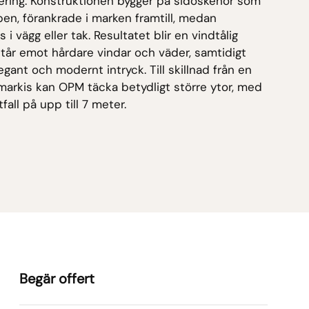
ering. Konstruktionen bygger på sidoskenor som
ben, förankrade i marken framtill, medan
i vägg eller tak. Resultatet blir en vindtålig
tår emot hårdare vindar och väder, samtidigt
gant och modernt intryck. Till skillnad från en
smarkis kan OPM täcka betydligt större ytor, med
all på upp till 7 meter.
Begär offert