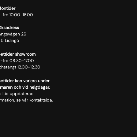
c
s
n
fontider
e
t
k
-fre 10.00-16.00
b
a
e
öksadress
o
g
d
längsvägen 26
o
r
i
45 Lidingö
k
a
n
m
ettider showroom
-fre 08.30-17.00
chstängt 12.00-12.30
ttider kan variera under
maren och vid helgdagar.
alltid uppdaterad
rmation, se vår kontaktsida.