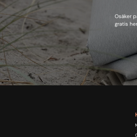
Osäker på
gratis he