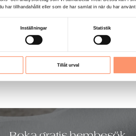
har tillhandahållit eller som de har samlat in när du har använt 
a
a
Inställningar
Statistik
llval
llval
llval
Tillåt urval
Boka gratis hembesök