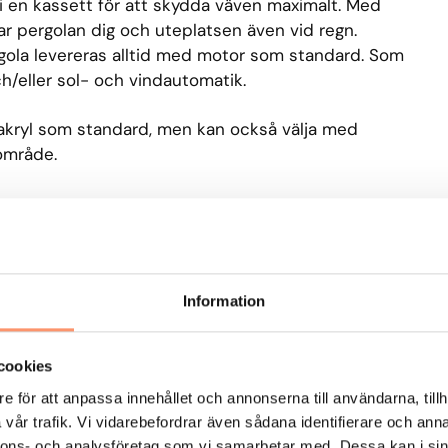
 i en kassett för att skydda väven maximalt. Med
ar pergolan dig och uteplatsen även vid regn.
rgola levereras alltid med motor som standard. Som
och/eller sol- och vindautomatik.
 akryl som standard, men kan också välja med
område.
Information
älj mellan 100-tals färger
cookies
e för att anpassa innehållet och annonserna till användarna, tillh
itlackerad
vår trafik. Vi vidarebefordrar även sådana identifierare och anna
lmotor
nnons- och analysföretag som vi samarbetar med. Dessa kan i sin