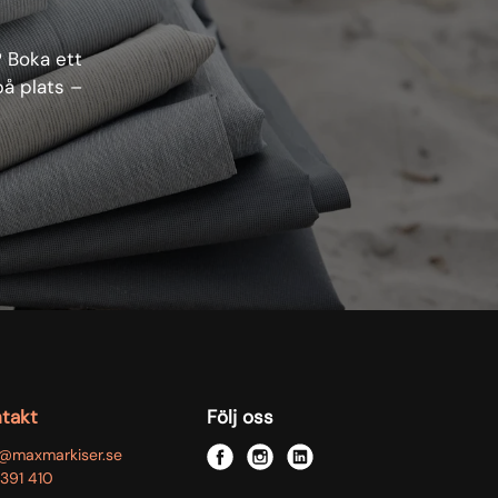
? Boka ett
på plats –
takt
Följ oss
o@maxmarkiser.se
f
i
l
391 410
a
n
i