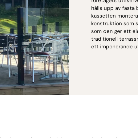
företagets uteserv
hålls upp av fasta 
kassetten monteras 
konstruktion som s
som den ger ett ele
traditionell terras
ett imponerande utf