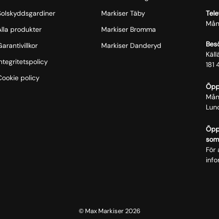
Solskyddsgardiner
Markiser Täby
Tele
Mån
Alla produkter
Markiser Bromma
Bes
arantivillkor
Markiser Danderyd
Käl
ntegritetspolicy
181 
Cookie policy
Öpp
Mån
Lun
Öppe
som
För 
info
© Max Markiser 2026