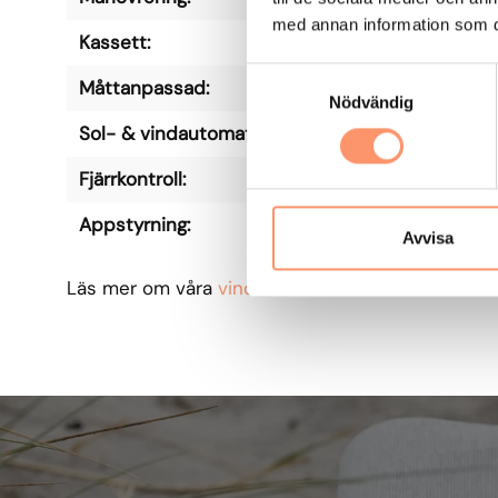
med annan information som du 
Kassett:
J
S
Måttanpassad:
J
Nödvändig
a
m
Sol- & vindautomatik:
Ti
t
Fjärrkontroll:
Ti
y
c
Appstyrning:
Ti
k
Avvisa
e
Läs mer om våra
vindklasser
.
s
v
a
l