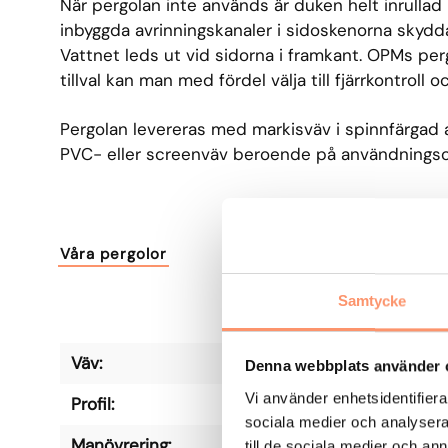
När pergolan inte används är duken helt inrullad
inbyggda avrinningskanaler i sidoskenorna skydd
Vattnet leds ut vid sidorna i framkant. OPMs pe
tillval kan man med fördel välja till fjärrkontroll 
Pergolan levereras med markisväv i spinnfärgad
PVC- eller screenväv beroende på användnings
Våra pergolor
Samtycke
Väv:
V
Denna webbplats använder 
Vi använder enhetsidentifierar
Profil:
V
sociala medier och analysera 
Manövrering:
E
till de sociala medier och a