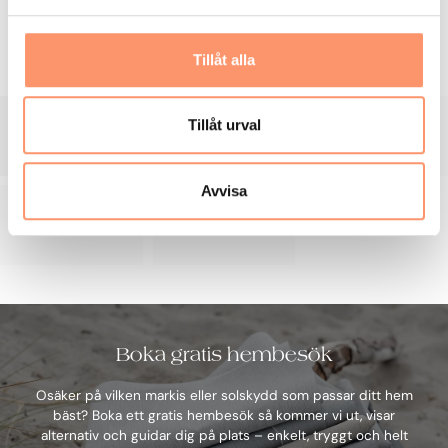
a
l
Tillåt alla
Tillåt urval
Avvisa
Boka gratis hembesök
Osäker på vilken markis eller solskydd som passar ditt hem
bäst? Boka ett gratis hembesök så kommer vi ut, visar
alternativ och guidar dig på plats – enkelt, tryggt och helt