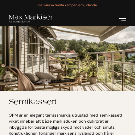
Se våra aktuella kampanjerbjudande
Semikassett
OPM är en elegant terrassmarkis utrustad med semikassett,
vilket innebär att både markisduken och dukröret är
inbyggda för bästa möjliga skydd mot väder och smuts.
Konstruktionen förlänger markisens livslängd och håller