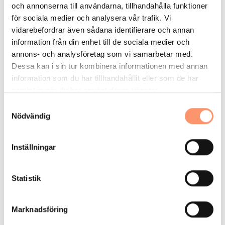
Profil:
Grå RAL 7035/Svart Antracit
och annonserna till användarna, tillhandahålla funktioner
för sociala medier och analysera vår trafik. Vi
Manövrering:
Snäckväxel/Vev eller Elmotor
vidarebefordrar även sådana identifierare och annan
Kassett:
Ja
information från din enhet till de sociala medier och
Måttanpassad:
Ja
annons- och analysföretag som vi samarbetar med.
Dessa kan i sin tur kombinera informationen med annan
Sol- & vindautomatik:
Tillval
information som du har tillhandahållit eller som de har
Fjärrkontroll:
Tillval
samlat in när du har använt deras tjänster.
Appstyrning:
Tillval
S
Nödvändig
a
Läs mer om våra
vindklasser.
m
t
Inställningar
y
c
k
Statistik
e
s
Marknadsföring
v