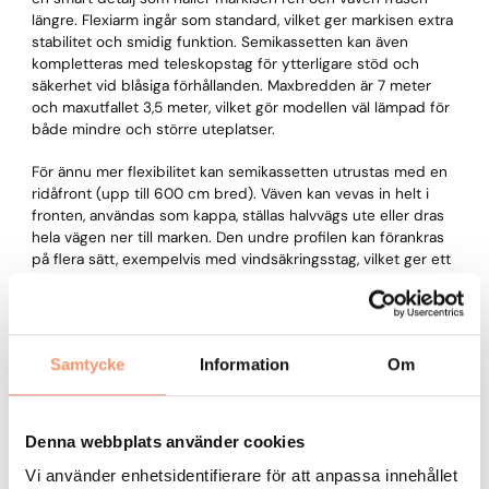
längre. Flexiarm ingår som standard, vilket ger markisen extra
stabilitet och smidig funktion. Semikassetten kan även
kompletteras med teleskopstag för ytterligare stöd och
säkerhet vid blåsiga förhållanden. Maxbredden är 7 meter
och maxutfallet 3,5 meter, vilket gör modellen väl lämpad för
både mindre och större uteplatser.
För ännu mer flexibilitet kan semikassetten utrustas med en
ridåfront (upp till 600 cm bred). Väven kan vevas in helt i
fronten, användas som kappa, ställas halvvägs ute eller dras
hela vägen ner till marken. Den undre profilen kan förankras
på flera sätt, exempelvis med vindsäkringsstag, vilket ger ett
stabilt och vindresistent solskydd.
Samtycke
Information
Om
Se våra terassmarkiser
Denna webbplats använder cookies
Väv:
Välj mellan 100-tals färger
Vi använder enhetsidentifierare för att anpassa innehållet