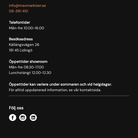
info@maxmarkiser.se
08-391 410
Telefontider
Mån-fre 10.00-16.00
Besöksadress
Källängsvägen 26
181 45 Lidingö
Öppettider showroom
Mån-fre 08.30-17.00
Lunchstängt 12.00-12.30
Öppettider kan variera under sommaren och vid helgdagar.
För alltid uppdaterad information, se vår kontaktsida.
Följ oss
f
i
l
a
n
i
c
s
n
e
t
k