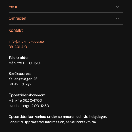
Hem
Områden
Kontakt
info@maxmarkiser.se
08-391 410
Telefontider
Mån-fre 10.00-16.00
Besöksadress
Källängsvägen 26
181 45 Lidingö
Öppettider showroom
Mån-fre 08.30-17.00
Lunchstängt 12.00-12.30
Öppettider kan variera under sommaren och vid helgdagar.
För alltid uppdaterad information, se vår kontaktsida.