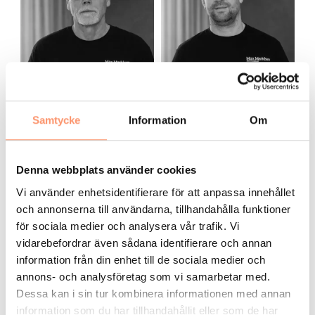
s
s
z
Samtycke
Information
Om
Jonas
Lukasz
Grundare / Montör
Montör
S
J
Denna webbplats använder cookies
e
u
Vi använder enhetsidentifierare för att anpassa innehållet
m
l
i
j
och annonserna till användarna, tillhandahålla funktioner
r
a
för sociala medier och analysera vår trafik. Vi
n
vidarebefordrar även sådana identifierare och annan
information från din enhet till de sociala medier och
annons- och analysföretag som vi samarbetar med.
Dessa kan i sin tur kombinera informationen med annan
information som du har tillhandahållit eller som de har