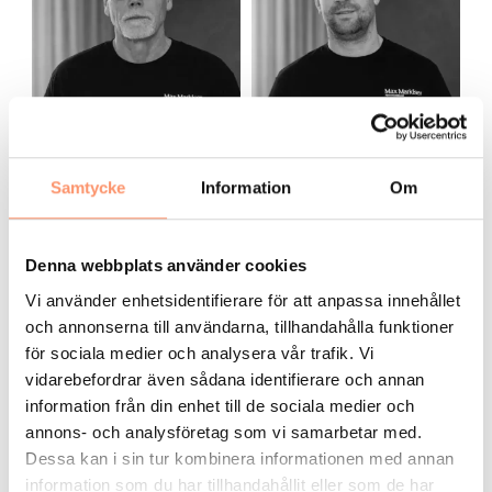
s
s
z
Samtycke
Information
Om
Jonas
Lukasz
Grundare / Montör
Montör
S
J
Denna webbplats använder cookies
e
u
Vi använder enhetsidentifierare för att anpassa innehållet
m
l
i
j
och annonserna till användarna, tillhandahålla funktioner
r
a
för sociala medier och analysera vår trafik. Vi
n
vidarebefordrar även sådana identifierare och annan
information från din enhet till de sociala medier och
annons- och analysföretag som vi samarbetar med.
Dessa kan i sin tur kombinera informationen med annan
information som du har tillhandahållit eller som de har