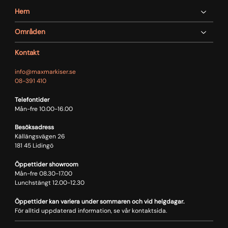
Hem
Områden
Kontakt
info@maxmarkiser.se
08-391 410
Telefontider
Mån-fre 10.00-16.00
Besöksadress
Källängsvägen 26
181 45 Lidingö
Öppettider showroom
Mån-fre 08.30-17.00
Lunchstängt 12.00-12.30
Öppettider kan variera under sommaren och vid helgdagar.
För alltid uppdaterad information, se vår kontaktsida.