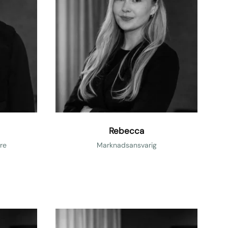
c
a
Rebecca
re
Marknadsansvarig
J
u