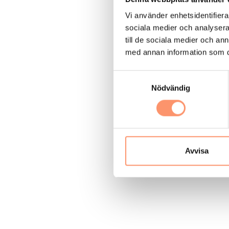
I
Vi använder enhetsidentifierar
v
sociala medier och analysera 
i
till de sociala medier och a
c
med annan information som du 
a
S
Nödvändig
a
m
t
y
c
k
Avvisa
e
s
v
a
l