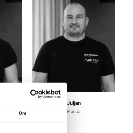
l
j
a
n
Juljan
Montör
Om