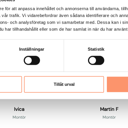
M
e för att anpassa innehållet och annonserna till användarna, tillh
a
vår trafik. Vi vidarebefordrar även sådana identifierare och anna
r
nnons- och analysföretag som vi samarbetar med. Dessa kan i sin
t
har tillhandahållit eller som de har samlat in när du har använt 
i
n
F
Inställningar
Statistik
Tillåt urval
Ivica
Martin F
Montör
Montör