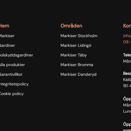
Hem
Områden
Kon
Markiser
Markiser Stockholm
inf
08-
Gardiner
Markiser Lidingö
Solskyddsgardiner
Markiser Täby
Tele
Mån
Alla produkter
Markiser Bromma
Bes
arantivillkor
Markiser Danderyd
Käl
ntegritetspolicy
181 
Cookie policy
Öpp
Mån
Lun
Öppe
som