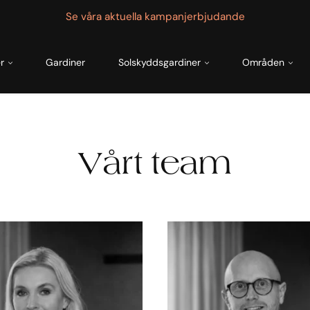
Se våra aktuella kampanjerbjudande
r
Gardiner
Solskyddsgardiner
Områden
Vårt team
M
a
r
t
i