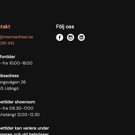
takt
Följ oss
o@maxmarkiser.se
f
i
l
391 410
a
n
i
c
s
n
fontider
e
t
k
-fre 10.00-16.00
b
a
e
öksadress
o
g
d
längsvägen 26
o
r
i
45 Lidingö
k
a
n
m
ettider showroom
-fre 08.30-17.00
chstängt 12.00-12.30
ttider kan variera under
maren och vid helgdagar.